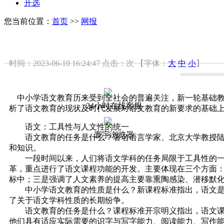
开选
您当前位置：
首页
>>
网报
时间：2023-06-10 16:24:47
点击：
次
【字体：
大
中
小
】
中小学语文教育历来受到全社会的普遍关注，新一轮基础教
24小时在线客服
析了语文教育的现状及时代发展对语文教育的新要求的基础
语文：工具性与人文性的统一
寰宇浏览器
语文教育的任务是什么？著名语言学家、北京大学教授陆俭
和知识。
一段时间以来，人们将语文学科的任务局限于工具性的一面
革，重点进行了语文课程功能的开发。主要体现在三个方面
标中；三是强调了人文素养的提高主要靠熏陶感染、潜移默
中小学语文教育的性质是什么？新课程标准指出，语文是最
了关于语文学科性质的长期纷争。
语文教育的任务是什么？课程标准开宗明义指出，语文课程
他们具有适应实际需要的识字与写字能力、阅读能力、写作