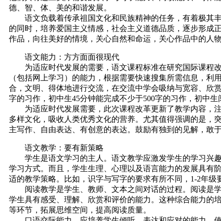
德、智、体、美的和谐发展。
语文负载着传承祖国文化和民族精神的任务，有着极其丰富
的同时，培养爱国主义情感，社会主义道德品质，逐步形成
作品，向往美好的情境，关心自然和命运，关心作品中的人
语文能力：方方面面很现代
为适应时代发展的需要，语文课程标准在研究国际课程改革
（包括网上学习）的能力，根据需要快速搜集所需信息，利
合，文明、得体地进行交流，在交流中学会吸纳与宽容、欣赏
字的习作，初中生45分钟能完成不少于500字的习作，初中生
为适应时代发展需要，此次课程改革更新了教学内容，注重
多样文化，吸收人类优秀文化的营养。尤其值得强调的是，
主写作、自由表达、有创意的表达。鼓励有独到的见解，敢
语文教学：要有新策略
学生是语文学习的主人。语文教学应激发学生的学习兴趣，
学习方式。而且，学生生理、心理以及语言能力的发展具有
适的教学策略。比如，识字与写字的要求有所不同，1-2年
阅读教学是学生、教师、文本之间对话的过程。阅读是学生
学生具有感受、理解、欣赏和评价的能力。这种综合能力的
等环节，拓展思维空间，提高阅读质量。
口语交际能力，应培养学生倾听、表达和应对的能力，使学