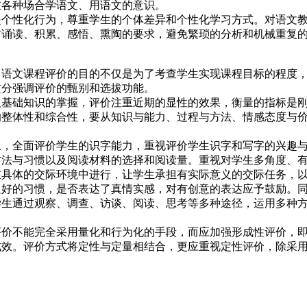
在各种场合学语文、用语文的意识。
性化行为，尊重学生的个体差异和个性化学习方式。对语文教
对诵读、积累、感悟、熏陶的要求，避免繁琐的分析和机械重复
文课程评价的目的不仅是为了考查学生实现课程目标的程度，
过分强调评价的甄别和选拔功能。
础知识的掌握，评价注重近期的显性的效果，衡量的指标是刚
的整体性和综合性，要从知识与能力、过程与方法、情感态度与
全面评价学生的识字能力，重视评价学生识字和写字的兴趣与
方法与习惯以及阅读材料的选择和阅读量。重视对学生多角度、
在具体的交际环境中进行，让学生承担有实际意义的交际任务，
良好的习惯，是否表达了真情实感，对有创意的表达应予鼓励。
学生通过观察、调查、访谈、阅读、思考等多种途径，运用多种
不能完全采用量化和行为化的手段，而应加强形成性评价，即
成效。评价方式将定性与定量相结合，更应重视定性评价，除采