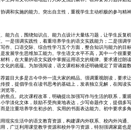
调和实施的能力。突出自主性，重视学生主动积极的参与精神
能力点，围绕知识点、能力点设计大量练习题，让学生反复机
破。一是强调实践性，着重培养学生的语文实践能力；二是强调
作、口语交际、综合性学习五个方面，整合知识与能力的目标
二是发展学生思维加工能力。学生语文水平不高，其中一个很重
文材料，在大量的语文实践中掌握运用语文的规律。要求通过朗
加文化的底蕴。为加强阅读，语文课程标准还明确规定了背诵篇
篇目大多是古今中外一流大家的精品。强调重视朗读，要求让
识传授，提倡学生在读书思考的基础上，发表独立见解，在阅读
、浏览等。
焦点。此次课程改革，明确提出加强写作与生活的联系，重观
。小学淡化文体，鼓励不受拘束地表达，少写命题作文，提倡多
，而是注重培养学生初步的、实用的书面表达能力。初中要求多
现实生活中的语文教育资源，构建课内外联系、校内外沟通、
利用，广泛利用课堂教学资源和校外学习资源，特别强调家庭也