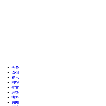
头条
原创
资讯
网报
奖文
最热
快料
独闻