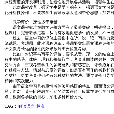
课程资源的开发和利用，创造性地开展各类活动，增强学生
此次课程改革，强调学生是学习的主人，强调语文学习是个
化分析性操作，不要求学生背诵段落大意和中心思想，加强
教学评价：定性多于定量
语文课程标准在教学评价方面有了显著突破，明确提出，语
程设计，完善教学过程，从而有效地促进学生的发展。不应
过去，语文学习的评价主要集中在听、说、读、写能力及基
笔试题、客观题。此次课程改革，强调要突出语文课程评价
语文教育长远的隐性的效果放到重要位置考虑。
比如，对识字与写字的评价，要求从音、形、义的结合上，
程中的感受、体验、理解和价值取向，考查其阅读的兴趣、
交际方面，重视考查学生的参与意识和情感态度，评价必须
作过程与方法、情感与态度的评价，如是否有写作的兴趣和
么材料，更要考查他们占有各种材料的方法。通过评价引导
精神和实践能力。
由于语文学习具有重情感体验和感悟的特点，因而语文评价
题，而对于某一阶段教学活动的结果评价，应重在评估学习
点，根据各学段的目标，采用多种评价方式。
TAG：
解读语文“标准”