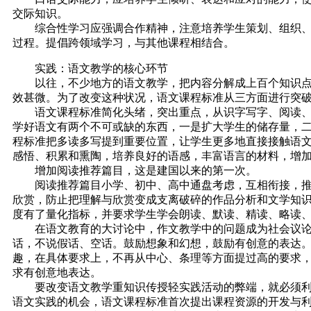
交际知识。
综合性学习应强调合作精神，注意培养学生策划、组织、协
过程。提倡跨领域学习，与其他课程相结合。
实践：语文教学的核心环节
以往，不少地方的语文教学，把内容分解成上百个知识点、
效甚微。为了改变这种状况，语文课程标准从三方面进行突
语文课程标准简化头绪，突出重点，从识字写字、阅读、写
学好语文有两个不可或缺的东西，一是扩大学生的储存量，
程标准把多读多写提到重要位置，让学生更多地直接接触语
感悟、积累和熏陶，培养良好的语感，丰富语言的材料，增
增加阅读推荐篇目，这是建国以来的第一次。
阅读推荐篇目小学、初中、高中通盘考虑，互相衔接，推荐
欣赏，防止把理解与欣赏变成支离破碎的作品分析和文学知
度有了量化指标，并要求学生学会朗读、默读、精读、略读
在语文教育的大讨论中，作文教学中的问题成为社会议论的
话，不说假话、空话。鼓励想象和幻想，鼓励有创意的表达
趣，在具体要求上，不再从中心、条理等方面提过高的要求
求有创意地表达。
要改变语文教学重知识传授轻实践活动的弊端，就必须利用
语文实践的机会，语文课程标准首次提出课程资源的开发与