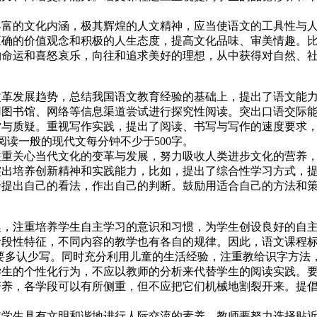
的文化内涵，极其辉煌的人文精神，应当使语文的工具性与人
正确的价值观念和积极的人生态度，提高文化品味、审美情趣。
物命运和喜怒哀乐，向往和追求美好的理想，从中获得对自然、
发展趋势，总结我国语文教育经验的基础上，提出了语文能力
用图书馆、网络等信息渠道尝试进行探究性阅读。突出口语交际
与质疑。重视写作实践，提出了阅读、书写与写作的速度要求，并
阅读一般的现代文每分钟不少于500字。
关心当代文化的变革与发展，努力吸收人类进步文化的营养，
突出培养创新精神和实践能力，比如，提出了综合性学习方式，
于提出自己的看法，作出自己的判断。鼓励用适合自己的方法和
注重培养学生自主学习的意识和习惯，为学生创设良好的自主
阶段性特征，不同内容的教学也有各自的规律。因此，语文课程
级要多认少写。同时充分利用儿童的生活经验，注重教给识字方法
的个性化行为，不应以教师的分析来代替学生的阅读实践。要
培养，各学段可以有所侧重，但不应把它们机械地割裂开来。提
生具有文明和谐地进行人际交流的素养。教师要努力选择贴近