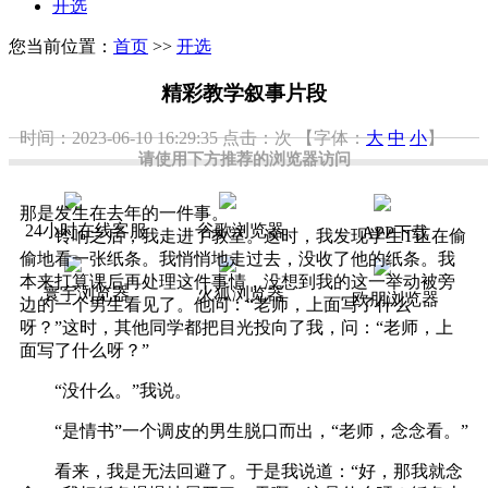
开选
您当前位置：
首页
>>
开选
精彩教学叙事片段
时间：2023-06-10 16:29:35
点击：
次
【字体：
大
中
小
】
请使用下方推荐的浏览器访问
那是发生在去年的一件事。
24小时在线客服
谷歌浏览器
APP下载
铃响之后，我走进了教室。这时，我发现学生T正在偷
偷地看一张纸条。我悄悄地走过去，没收了他的纸条。我
本来打算课后再处理这件事情，没想到我的这一举动被旁
寰宇浏览器
火狐浏览器
欧朋浏览器
边的一个男生看见了。他问：“老师，上面写了什么
呀？”这时，其他同学都把目光投向了我，问：“老师，上
面写了什么呀？”
“没什么。”我说。
“是情书”一个调皮的男生脱口而出，“老师，念念看。”
看来，我是无法回避了。于是我说道：“好，那我就念