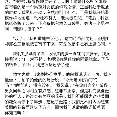
念。”我把纸条慢慢地展开了，天啊！这是什么呀？纸条上
面写着的是一个男孩对女孩的仰慕之情。正当我处于尴尬
的时候，我灵机一动，突然想到了什么。于是我就开始装
模作样地念道：“少壮不努力，老大徒伤悲。”随后，我就
把纸条折了起来，正准备把它放入口袋里。旁边一个男生
问：“老师，没了？”
“没了。”我郑重地告诉他，“这句诗虽然简短，但是T
却那么工整地把它写了下来，可见他是多么有上进心啊。”
我朝T那里看了看，发现T的脸一直红到了脖子。我又
接着说：“T，对不起，老师没有经过你的同意就拿走了你
的纸条。”然后，我把纸条还给了他。
放学之后，T来到办公室里，他向我说明了一切。我叫
他坐下，拍了拍他的的肩膀说：“今天老师伤害了你
吗？”他忙说：“没有没有。”我又说：“在你们这个年龄段，
男女同学之间相互有好感，这非常正常。但是我们就像赶
路的行人，路边会有美丽的花朵，我们不能因为这些美丽
的花朵而停下了脚步，忘记了赶路；我们更不能因为这些
美丽的花朵而迷失了方向。因为我们以后的路还长着呢，
你知道吗？”