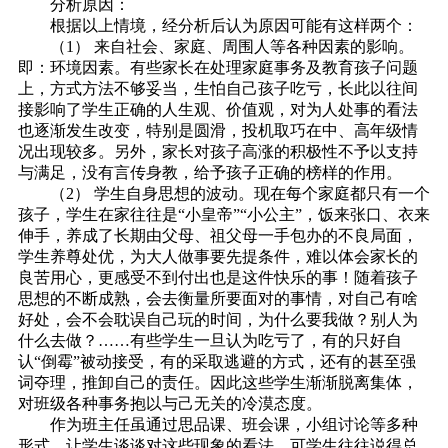
分析原因：
根据以上情境，经分析后认为原因可能有这样两个：
（1） 来自社会、家庭、周围人等各种因素的影响。
即：环境因素。有些家长在处理家庭事务及教育孩子问题
上，方式方法不够妥当，生怕自己孩子吃亏，长此以往间
接影响了学生正确的人生观、价值观，对为人处事的看法
也逐渐发生改变，特别是圆滑，投机取巧在中、高年级情
况出现较多。另外，家长对孩子高涨的积极性不予以支持
与满足，没有言传身教，给予孩子正确的榜样的作用。
（2） 学生自身思想的波动。现在每个家庭都只有一个
孩子，学生在家往往是“小皇帝”“小公主”，饭来张口、衣来
伸手，养成了长期由父母、祖父母一手包办的不良局面，
学生养尊处优，为大人做事要先提条件，难以体会家长的
良苦用心，更感受不到付出也是这件快乐的事！随着孩子
思想的不断成熟，会去衡量所要面对的事情，对自己有啥
好处，会不会耽误自己玩的时间，为什么要我做？别人为
什么去做？……有些学生一旦认为吃亏了，有的只好自
认“倒霉”被动接受，有的采取逃避的方式，还有的甚至强
词夺理，推卸自己的责任。因此这些学生渐渐脱离集体，
对班级各种事务抱以与己无关的冷漠态度。
作为班主任虽通过思品课、班会课，小组讨论等多种
形式，让学生谈谈对这些现象的看法，可学生往往说得总