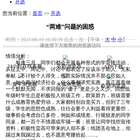
开选
您当前位置：
首页
>>
开选
“两难”问题的困惑
时间：2023-06-10 16:30:39
点击：
次
【字体：
大
中
小
】
请使用下方推荐的浏览器访问
情境分析：
每逢三月，同学们都会开展各种形式的学雷锋活动，
24小时在线客服
谷歌浏览器
APP下载
从征文中、周记中、讨论中都表达了应该乐于助人、无私
奉献，不计较个人得失，然而实际情况并不那么尽如人
意。如今商品经济社会，什么事都讲究实惠，真正愿意做
寰宇浏览器
火狐浏览器
欧朋浏览器
一个默默无闻，不求回报的“傻子”更是少之又少。回想低
年级时学生总是积极投入班级工作，群策群力，班级需要
什么或教育热爱劳动，大家都特别自觉买力，但到了三年
级，学生的思想也成熟，往往会要个人利益看得更重些，
做事前会考虑自己多些，例如和成绩差、行规较差的同学
同桌，都一百个不情愿或牢骚一番；班里让同学找些宣传
资料，积极性蛮高可带来的人却不多；纸团丢在地上，你
踢过来我踢过去，也不愿意弯腰拾起……。